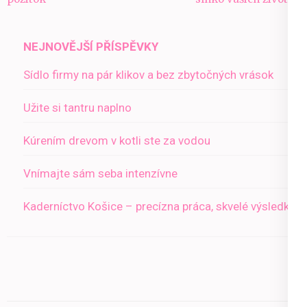
příspěvek
NEJNOVĚJŠÍ PŘÍSPĚVKY
Sídlo firmy na pár klikov a bez zbytočných vrások
Užite si tantru naplno
Kúrením drevom v kotli ste za vodou
Vnímajte sám seba intenzívne
Kaderníctvo Košice – precízna práca, skvelé výsledky