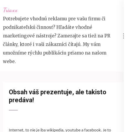
Přeskočit
Triaxx
na
Potrebujete vhodnú reklamu pre vašu firmu či
obsah
podnikateľskú činnosť? Hľadáte vhodné
(stiskněte
marketingové nástroje? Zamerajte sa tiež na PR
Enter)
články, ktoré i vaši zákazníci čítajú. My vám
umožníme rýchlu publikáciu priamo na našom
webe.
Obsah váš prezentuje, ale takisto
predáva!
Internet, to nie je iba wikipedia, youtube a facebook. Je to