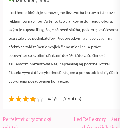
Hoci áno, dôležitá je samozrejme tiež tvorba textov a článkov s
reklamnou náplňou. Aj tento typ článkov je doménou oboru,
akým je
copywriting
, čo je zároveň služba, po ktorej v súčasnosti
túži stále viac podnikateľov. Predovšetkým tých, čo vsadili na
efektívne zviditeľnenie svojich činností online. A práve
copywriter so svojimi článkami dokáže túto vašu činnosť
záujemcom prezentovať v tej najideálnejšej podobe, ktorá u
čitateľa vyvolá dôveryhodnosť, záujem a pohnútok k akcii, čiže k
vytvoreniu požadovanej konverzie.
4.1/5 - (7 votes)
Navigace
Perfektný orgazmický
Led Reflektory – šetrné
pro
pôžitok
slnko vašich životov