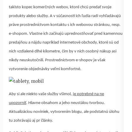
takisto kopec komerčných webov, ktoré chcú predať svoje
produkty alebo služby. A v súčasnosti ich ľudia radi vyhľadávajú
práve prostredníctvom kontaktu s ich webovou stránkou, resp.
e-shopom. Vlastne ich začínajú uprednostňovať pred kamennou
predajňou a nájdu napríklad internetové obchody, ktoré sú od
nich vzdialené dlhé kilometre, čím by v nich osobný nákup asi
nikdy neuskutočnili. Prostredníctvom e-shopov je však
vytvorenie objednávky veľmi komfortné.
Aby si ale niekto vaše služby všimol,
je potrebné na ne
upozorniť
. Hlavne obsahom a jeho neustálou tvorbou.
Aktualizáciou noviniek, vytvorením blogu, ale podstatnú úlohu
tu zohrávajú aj
pr články
.