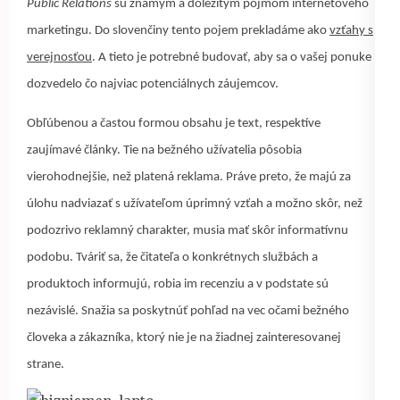
Public Relations
sú známym a dôležitým pojmom internetového
marketingu. Do slovenčiny tento pojem prekladáme ako
vzťahy s
verejnosťou
. A tieto je potrebné budovať, aby sa o vašej ponuke
dozvedelo čo najviac potenciálnych záujemcov.
Obľúbenou a častou formou obsahu je text, respektíve
zaujímavé články. Tie na bežného užívatelia pôsobia
vierohodnejšie, než platená reklama. Práve preto, že majú za
úlohu nadviazať s užívateľom úprimný vzťah a možno skôr, než
podozrivo reklamný charakter, musia mať skôr informatívnu
podobu. Tváriť sa, že čitateľa o konkrétnych službách a
produktoch informujú, robia im recenziu a v podstate sú
nezávislé. Snažia sa poskytnúť pohľad na vec očami bežného
človeka a zákazníka, ktorý nie je na žiadnej zainteresovanej
strane.