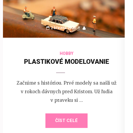
2 března 2025
HOBBY
PLASTIKOVÉ MODELOVANIE
Začnime s históriou. Prvé modely sa našli už
v rokoch dávnych pred Kristom. Už ľudia
v praveku si …
ČÍST CELÉ