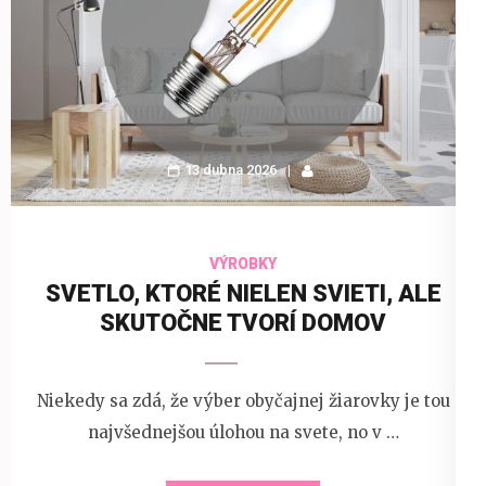
13 dubna 2026
VÝROBKY
SVETLO, KTORÉ NIELEN SVIETI, ALE
SKUTOČNE TVORÍ DOMOV
Niekedy sa zdá, že výber obyčajnej žiarovky je tou
najvšednejšou úlohou na svete, no v …