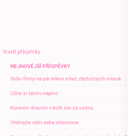
Navigace
Starší příspěvky
pro
NEJNOVĚJŠÍ PŘÍSPĚVKY
příspěvky
Sídlo firmy na pár klikov a bez zbytočných vrások
Užite si tantru naplno
Kúrením drevom v kotli ste za vodou
Vnímajte sám seba intenzívne