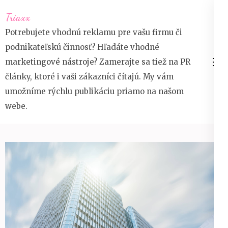
Přeskočit
Triaxx
na
Potrebujete vhodnú reklamu pre vašu firmu či
obsah
podnikateľskú činnosť? Hľadáte vhodné
(stiskněte
marketingové nástroje? Zamerajte sa tiež na PR
Enter)
články, ktoré i vaši zákazníci čítajú. My vám
umožníme rýchlu publikáciu priamo na našom
webe.