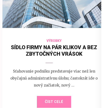
13 června 2026
VÝROBKY
SÍDLO FIRMY NA PÁR KLIKOV A BEZ
ZBYTOČNÝCH VRÁSOK
Sťahovanie podniku predstavuje viac než len
obyčajnú administratívnu úlohu; častokrát ide o
nový začiatok, nový …
ČÍST CELÉ