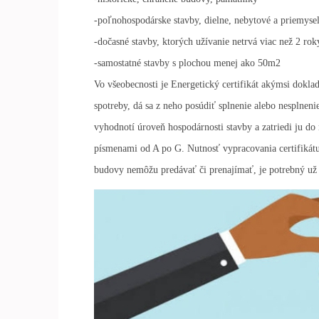
-poľnohospodárske stavby, dielne, nebytové a priemys
-dočasné stavby, ktorých užívanie netrvá viac než 2 rok
-samostatné stavby s plochou menej ako 50m2
Vo všeobecnosti je Energetický certifikát akýmsi doklad
spotreby, dá sa z neho posúdiť splnenie alebo nesplnen
vyhodnotí úroveň hospodárnosti stavby a zatriedi ju do 
písmenami od A po G. Nutnosť vypracovania certifikátu 
budovy nemôžu predávať či prenajímať, je potrebný už