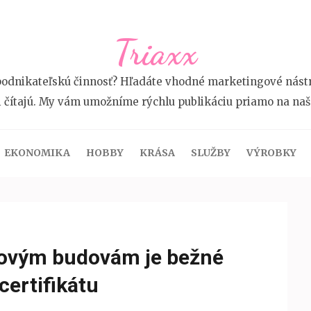
Triaxx
odnikateľskú činnosť? Hľadáte vhodné marketingové nástroj
i čítajú. My vám umožníme rýchlu publikáciu priamo na na
EKONOMIKA
HOBBY
KRÁSA
SLUŽBY
VÝROBKY
novým budovám je bežné
ertifikátu