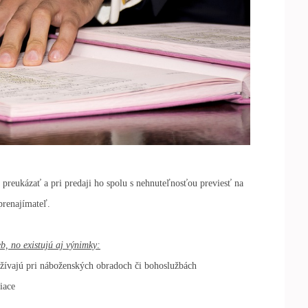
preukázať a pri predaji ho spolu s nehnuteľnosťou previesť na
prenajímateľ.
b, no existujú aj výnimky:
yužívajú pri náboženských obradoch či bohoslužbách
iace