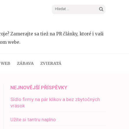
Vyhledávání
e? Zamerajte sa tiež na PR články, ktoré i vaši
šom webe.
WEB
ZÁBAVA
ZVIERATÁ
NEJNOVĚJŠÍ PŘÍSPĚVKY
Sídlo firmy na pár klikov a bez zbytočných
vrások
Užite si tantru naplno