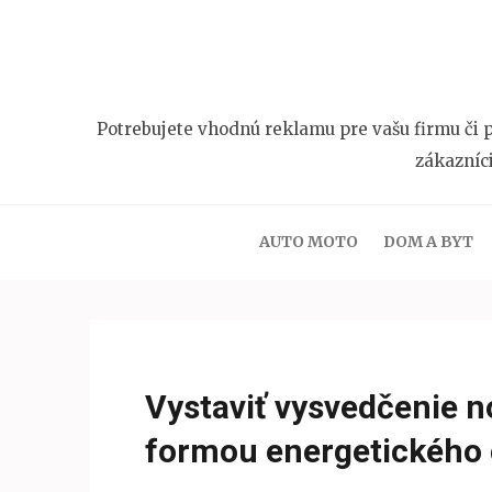
Přeskočit
na
obsah
(stiskněte
Potrebujete vhodnú reklamu pre vašu firmu či p
Enter)
zákazníc
AUTO MOTO
DOM A BYT
Vystaviť vysvedčenie 
formou energetického c