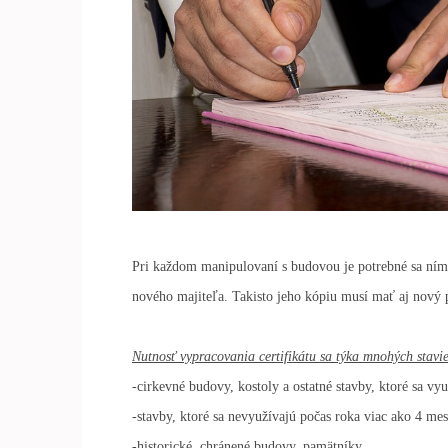
Pri každom manipulovaní s budovou je potrebné sa ním 
nového majiteľa. Takisto jeho kópiu musí mať aj nový 
Nutnosť vypracovania certifikátu sa týka mnohých stavie
-cirkevné budovy, kostoly a ostatné stavby, ktoré sa v
-stavby, ktoré sa nevyužívajú počas roka viac ako 4 mes
-historické, chránené budovy, pamätníky