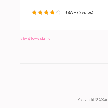
3.8/5 - (6 votes)
Navigace
S bruškom ale IN
pro
příspěvek
Copyright © 2026