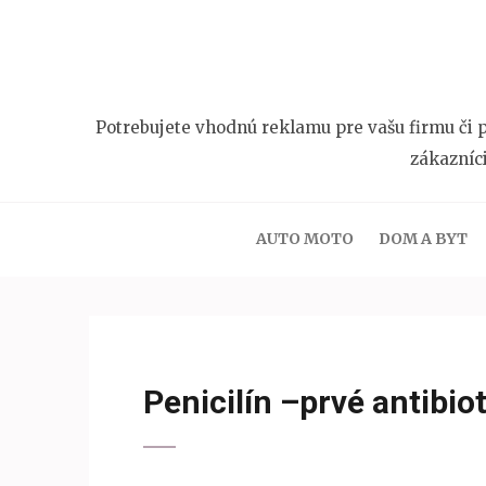
Přeskočit
na
obsah
(stiskněte
Potrebujete vhodnú reklamu pre vašu firmu či p
Enter)
zákazníc
AUTO MOTO
DOM A BYT
Penicilín –prvé antibi