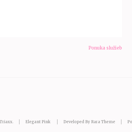
Ponuka služieb
Triaxx
.
Elegant Pink
Developed By
Rara Theme
P