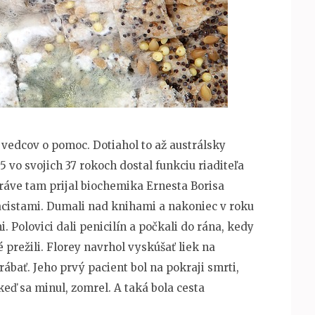
 vedcov o pomoc. Dotiahol to až austrálsky
5 vo svojich 37 rokoch dostal funkciu riaditeľa
ráve tam prijal biochemika Ernesta Borisa
nacistami. Dumali nad knihami a nakoniec v roku
 Polovici dali penicilín a počkali do rána, kedy
é prežili. Florey navrhol vyskúšať liek na
rábať. Jeho prvý pacient bol na pokraji smrti,
keď sa minul, zomrel. A taká bola cesta