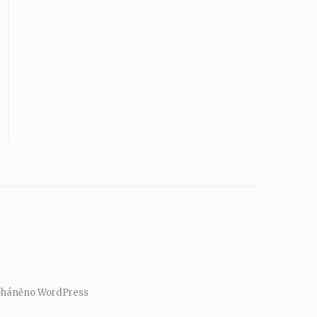
oháněno
WordPress