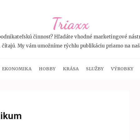
Triaxx
odnikateľskú činnosť? Hľadáte vhodné marketingové nástroj
i čítajú. My vám umožníme rýchlu publikáciu priamo na na
EKONOMIKA
HOBBY
KRÁSA
SLUŽBY
VÝROBKY
otikum