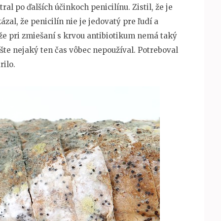
al po ďalších účinkoch penicilínu. Zistil, že je
al, že penicilín nie je jedovatý pre ľudí a
, že pri zmiešaní s krvou antibiotikum nemá taký
ešte nejaký ten čas vôbec nepoužíval. Potreboval
rilo.