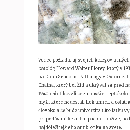
Vedec požiadal aj svojich kolegov a iných
patológ Howard Walter Florey, ktorý v 193
na Dunn School of Pathology v Oxforde. P
Chaina, ktorý bol Žid a ukrýval sa pred 
1940 nainfikovali osem myší streptokokmi.
myši, ktoré nedostali liek umreli a ostatn
človeku a že bude univerzita túto látku vy
pri podávaní lieku bol pacient nažive, no 
najdôležitejšieho antibiotika na svete.