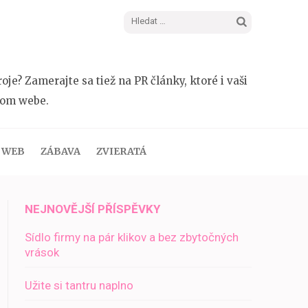
Vyhledávání
e? Zamerajte sa tiež na PR články, ktoré i vaši
šom webe.
WEB
ZÁBAVA
ZVIERATÁ
NEJNOVĚJŠÍ PŘÍSPĚVKY
Sídlo firmy na pár klikov a bez zbytočných
vrások
Užite si tantru naplno