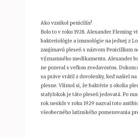
Ako vznikol penicilín?
Bolo to v roku 1928. Alexander Fleming v
bakteriológie a imunológie na jednej z L
zaujímavú pleseň s názvom Penicillium no
významného medikamentu. Alexander bol 
ne pozeral s veľkou zvedavosťou. Dokonca
sa práve vrátil z dovolenky, keď našiel na
plesne. Všimol si, že baktérie z okolia ple
stafylokok je táto pleseň jedovatá. Po mn
rok neskôr v roku 1929 nazval toto antibi
všeobecného latinského pomenovania pre 