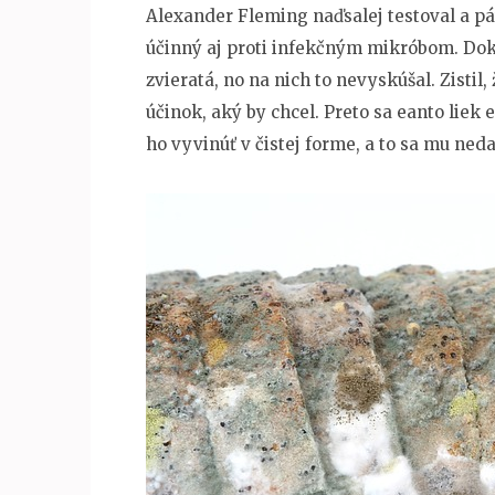
Alexander Fleming naďsalej testoval a pátr
účinný aj proti infekčným mikróbom. Dokáz
zvieratá, no na nich to nevyskúšal. Zistil
účinok, aký by chcel. Preto sa eanto liek 
ho vyvinúť v čistej forme, a to sa mu neda