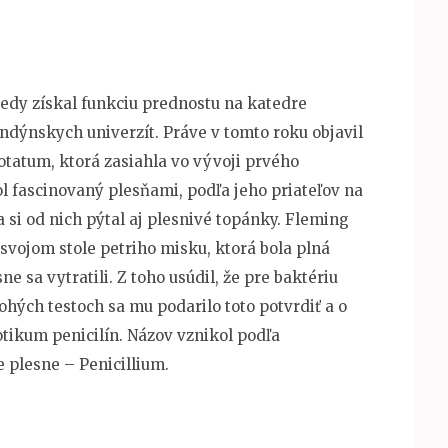
tedy získal funkciu prednostu na katedre
ondýnskych univerzít. Práve v tomto roku objavil
tatum, ktorá zasiahla vo vývoji prvého
fascinovaný plesňami, podľa jeho priateľov na
 si od nich pýtal aj plesnivé topánky. Fleming
 svojom stole petriho misku, ktorá bola plná
sne sa vytratili. Z toho usúdil, že pre baktériu
ohých testoch sa mu podarilo toto potvrdiť a o
otikum penicilín. Názov vznikol podľa
plesne – Penicillium.