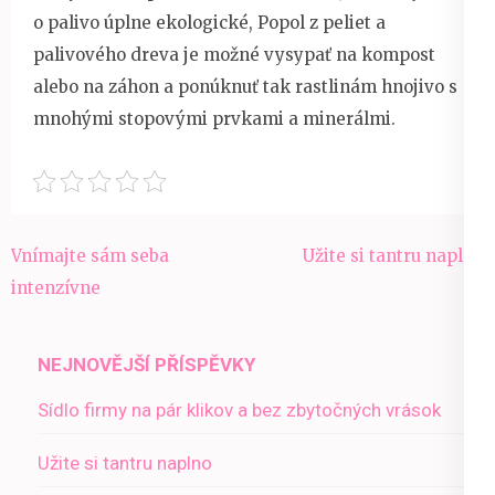
o palivo úplne ekologické, Popol z peliet a
palivového dreva je možné vysypať na kompost
alebo na záhon a ponúknuť tak rastlinám hnojivo s
mnohými stopovými prvkami a minerálmi.
Navigace
Vnímajte sám seba
Užite si tantru naplno
pro
intenzívne
příspěvek
NEJNOVĚJŠÍ PŘÍSPĚVKY
Sídlo firmy na pár klikov a bez zbytočných vrások
Užite si tantru naplno