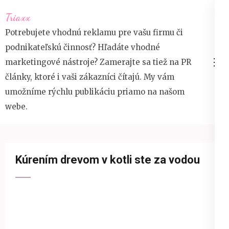
Přeskočit
Triaxx
na
Potrebujete vhodnú reklamu pre vašu firmu či
obsah
podnikateľskú činnosť? Hľadáte vhodné
(stiskněte
marketingové nástroje? Zamerajte sa tiež na PR
Enter)
články, ktoré i vaši zákazníci čítajú. My vám
umožníme rýchlu publikáciu priamo na našom
webe.
Kúrením drevom v kotli ste za vodou