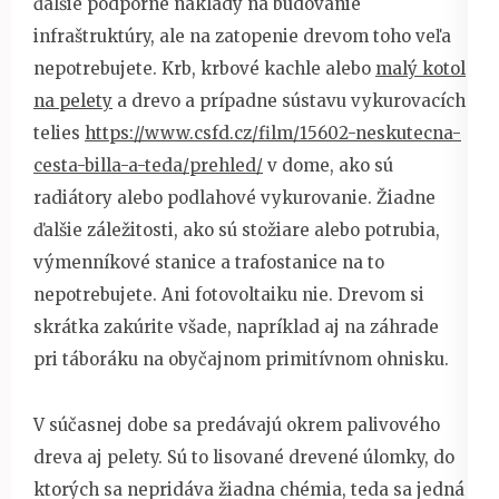
ďalšie podporné náklady na budovanie
infraštruktúry, ale na zatopenie drevom toho veľa
nepotrebujete. Krb, krbové kachle alebo
malý kotol
na pelety
a drevo a prípadne sústavu vykurovacích
telies
https://www.csfd.cz/film/15602-neskutecna-
cesta-billa-a-teda/prehled/
v dome, ako sú
radiátory alebo podlahové vykurovanie. Žiadne
ďalšie záležitosti, ako sú stožiare alebo potrubia,
výmenníkové stanice a trafostanice na to
nepotrebujete. Ani fotovoltaiku nie. Drevom si
skrátka zakúrite všade, napríklad aj na záhrade
pri táboráku na obyčajnom primitívnom ohnisku.
V súčasnej dobe sa predávajú okrem palivového
dreva aj pelety. Sú to lisované drevené úlomky, do
ktorých sa nepridáva žiadna chémia, teda sa jedná