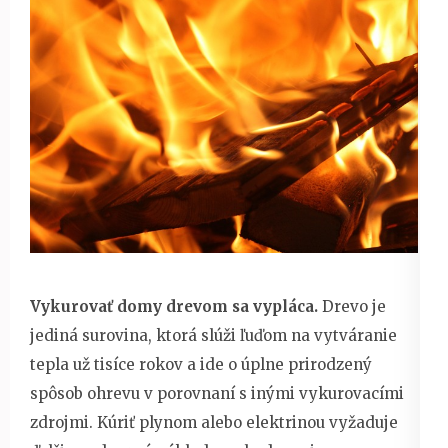
Vykurovať domy drevom sa vypláca.
Drevo je
jediná surovina, ktorá slúži ľuďom na vytváranie
tepla už tisíce rokov a ide o úplne prirodzený
spôsob ohrevu v porovnaní s inými vykurovacími
zdrojmi. Kúriť plynom alebo elektrinou vyžaduje