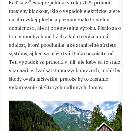
Keď sa v Českej republike v roku 2025 prihodil
masívny blackout, išlo o výpadok elektrickej siete
na obrovskej ploche a poznamenalo to nielen
domácnosti, ale aj priemyselnú výrobu. Písalo sa o
tom v mnohých médiách a bola to významná
udalosť, ktorá poodhalila, aké zraniteľné sú tieto
systémy, aj keď sa môžu tváriť ako nezničiteľné.
Ten výpadok sa prihodil v júli, ale keby sa to stalo
v januári, v dvadsaťstupňových mrazoch, mohli byť
škody oveľa ničivejšie, pretože by to zasiahlo
vykurovanie niektorých rodinných domov.