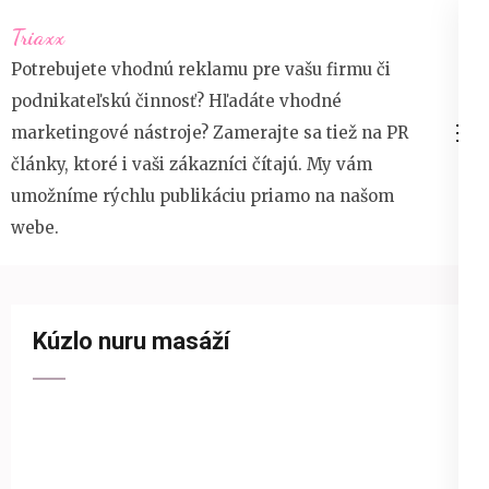
Přeskočit
Triaxx
na
Potrebujete vhodnú reklamu pre vašu firmu či
obsah
podnikateľskú činnosť? Hľadáte vhodné
(stiskněte
marketingové nástroje? Zamerajte sa tiež na PR
Enter)
články, ktoré i vaši zákazníci čítajú. My vám
umožníme rýchlu publikáciu priamo na našom
webe.
Kúzlo nuru masáží