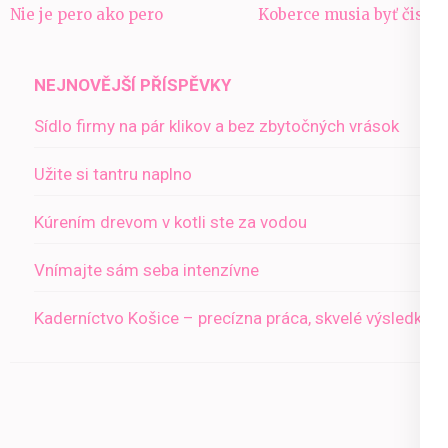
Navigace
Nie je pero ako pero
Koberce musia byť čisté
pro
příspěvek
NEJNOVĚJŠÍ PŘÍSPĚVKY
Sídlo firmy na pár klikov a bez zbytočných vrások
Užite si tantru naplno
Kúrením drevom v kotli ste za vodou
Vnímajte sám seba intenzívne
Kaderníctvo Košice – precízna práca, skvelé výsledky