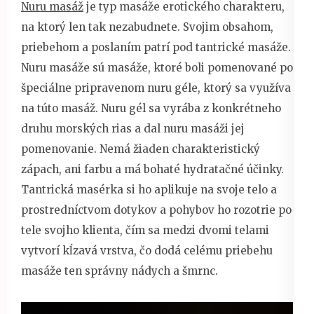
Nuru masáž
je typ masáže erotického charakteru,
na ktorý len tak nezabudnete. Svojim obsahom,
priebehom a poslaním patrí pod tantrické masáže.
Nuru masáže sú masáže, ktoré boli pomenované po
špeciálne pripravenom nuru géle, ktorý sa využíva
na túto masáž. Nuru gél sa vyrába z konkrétneho
druhu morských rias a dal nuru masáži jej
pomenovanie. Nemá žiaden charakteristický
zápach, ani farbu a má bohaté hydratačné účinky.
Tantrická masérka si ho aplikuje na svoje telo a
prostredníctvom dotykov a pohybov ho rozotrie po
tele svojho klienta, čím sa medzi dvomi telami
vytvorí kĺzavá vrstva, čo dodá celému priebehu
masáže ten správny nádych a šmrnc.