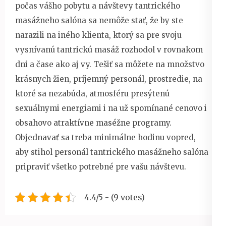
počas vášho pobytu a návštevy tantrického
masážneho salóna sa nemôže stať, že by ste
narazili na iného klienta, ktorý sa pre svoju
vysnívanú tantrickú masáž rozhodol v rovnakom
dni a čase ako aj vy. Tešiť sa môžete na množstvo
krásnych žien, príjemný personál, prostredie, na
ktoré sa nezabúda, atmosféru presýtenú
sexuálnymi energiami i na už spomínané cenovo i
obsahovo atraktívne maséžne programy.
Objednavať sa treba minimálne hodinu vopred,
aby stihol personál tantrického masážneho salóna
pripraviť všetko potrebné pre vašu návštevu.
4.4/5 - (9 votes)